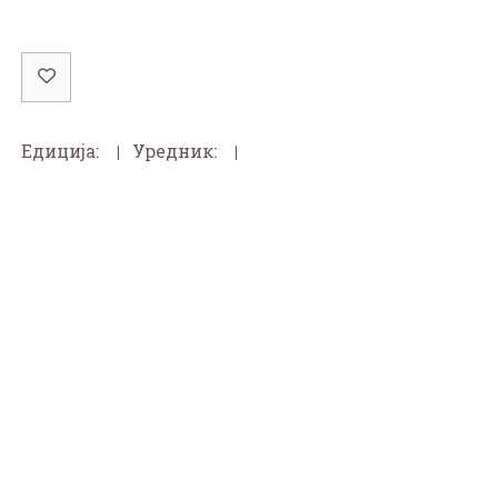
Едиција:
Уредник:
| Производ није доступан
БЕСПЛАТНА ИСПОРУКА
За све поруџбине изнад 3.000 РСД