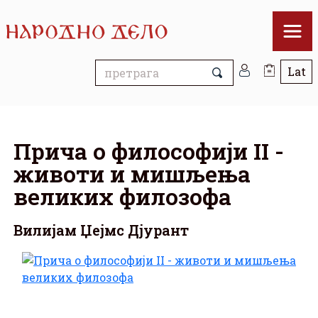
Прича о философији II -
животи и мишљења
великих филозофа
Вилијам Џејмс Дјурант