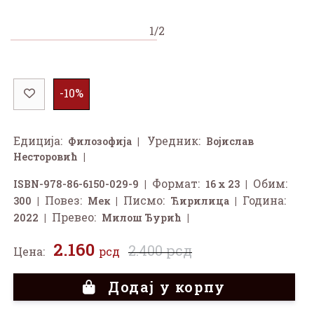
1/2
-10%
Едиција:
Уредник:
Филозофија
Војислав
Несторовић
Формат:
Обим:
ISBN-978-86-6150-029-9
16 x 23
Повез:
Писмо:
Година:
300
Мек
Ћирилица
Превео:
2022
Милош Ђурић
2.160
2.400 рсд
Цена:
рсд
Додај у корпу