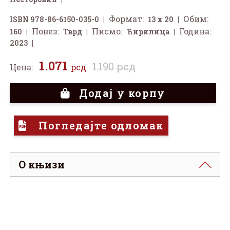
Формат:
Обим:
ISBN 978-86-6150-035-0
13 x 20
Повез:
Писмо:
Година:
160
Тврд
Ћирилица
2023
1.071
1.190 рсд
Цена:
рсд
Додај у корпу
Погледајте одломак
О књизи
Пред нама је роман о деци коју је судбина
окупила у дому за сирочад. Павиљон краљице
Марије, сиротни дом у Буковику код
Аранђеловца, само је полазна тачка из које се