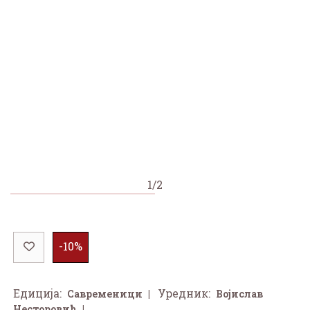
1/2
-10%
Едиција:
Уредник:
Савременици
Војислав
Несторовић