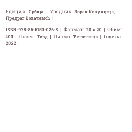
Едиција:
Уредник:
Србија
Зоран Колунџија
,
Предраг Ковачевић
Формат:
Обим:
ISBN-978-86-6150-026-8
20 x 20
Повез:
Писмо:
Година:
400
Тврд
Ћирилица
2022
Погледајте одломак
| Производ није доступан
О књизи
Богато илустрована монографија
Драгана
Боснића
,
Србијом
, читаоцу открива бројна
позната, али и она скровитија туристичка
одредишта Србије. Замишљена као својеврсни