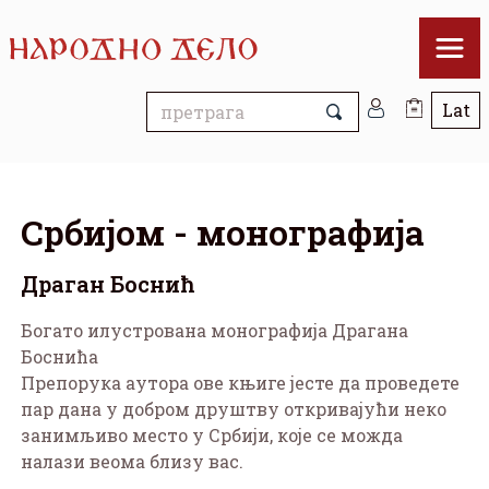
Србијом - монографија
Драган Боснић
Богато илустрована монографија Драгана
Боснића
Препорука аутора ове књиге јесте да проведете
пар дана у добром друштву откривајући неко
занимљиво место у Србији, које се можда
налази веома близу вас.