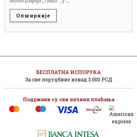
монографији „Тиват", у ...
Опширније
БЕСПЛАТНА ИСПОРУКА
За све поруџбине изнад 3.000 РСД
Подржани су сви начини плаћања