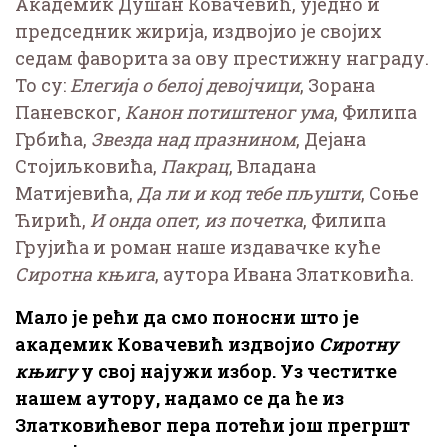
Академик Душан Ковачевић, уједно и
председник жирија, издвојио је својих
седам фаворита за ову престижну награду.
То су:
Елегија о белој девојчици
, Зорана
Паневског,
Канон потиштеног ума
, Филипа
Грбића,
Звезда над празнином
, Дејана
Стојиљковића,
Пакрац
, Владана
Матијевића,
Да ли и код тебе пљушти
, Соње
Ћирић,
И онда опет, из почетка
, Филипа
Грујића и роман наше издавачке куће
Сиротна књига
, аутора Ивана Златковића.
Мало је рећи да смо поносни што је
академик Ковачевић издвојио
Сиротну
књигу
у свој најужи избор. Уз честитке
нашем аутору, надамо се да ће из
Златковићевог пера потећи још прегршт