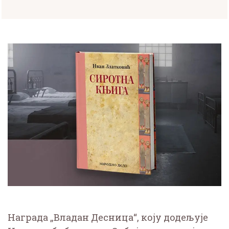
Награда „Владан Десница“, коју додељује