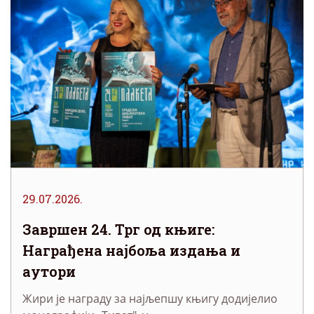
29.07.2026.
Завршен 24. Трг од књиге:
Награђена најбоља издања и
аутори
Жири је награду за најљепшу књигу додијелио