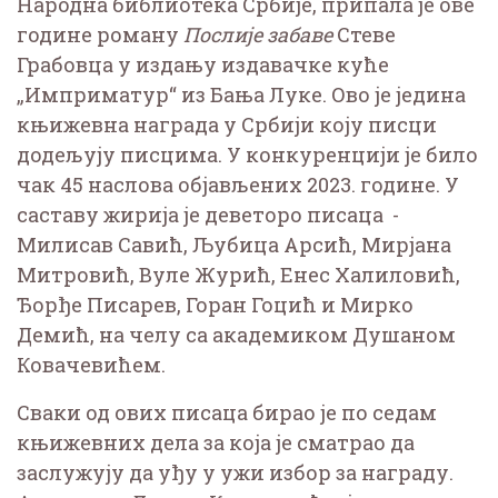
Народна библиотека Србије, припала је ове
године роману
Послије забаве
Стеве
Грабовца у издању издавачке куће
„Имприматур“ из Бања Луке. Ово је једина
књижевна награда у Србији коју писци
додељују писцима. У конкуренцији је било
чак 45 наслова објављених 2023. године. У
саставу жирија је деветоро писаца -
Милисав Савић, Љубица Арсић, Мирјана
Митровић, Вуле Журић, Енес Халиловић,
Ђорђе Писарев, Горан Гоцић и Мирко
Демић, на челу са академиком Душаном
Ковачевићем.
Сваки од ових писаца бирао је по седам
књижевних дела за која је сматрао да
заслужују да уђу у ужи избор за награду.