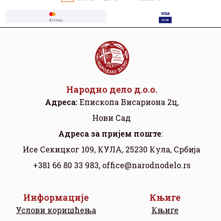
Народно дело д.о.о.
Адреса:
Eпископа Висариона 2ц,
Нови Сад
Aдреса за пријем поште
:
Исе Секицког 109, КУЛА, 25230 Кула, Србија
+381 66 80 33 983,
office@narodnodelo.rs
Информације
Књиге
Услови коришћења
Књиге