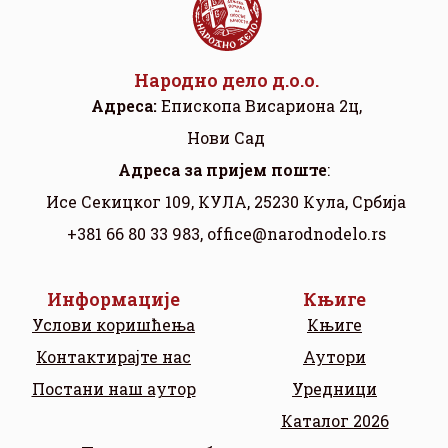
Народно дело д.о.о.
Адреса:
Eпископа Висариона 2ц,
Нови Сад
Aдреса за пријем поште
:
Исе Секицког 109, КУЛА, 25230 Кула, Србија
+381 66 80 33 983,
office@narodnodelo.rs
Информације
Књиге
Услови коришћења
Књиге
Контактирајте нас
Аутори
Постани наш аутор
Уредници
Каталог 2026