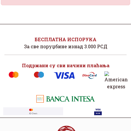
БЕСПЛАТНА ИСПОРУКА
За све поруџбине изнад 3.000 РСД
Подржани су сви начини плаћања