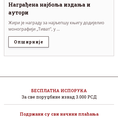
Награђена најбоља издања и
аутори
Жири је награду за најљепшу књигу додијелио
монографији „Тиват", у ...
Опширније
БЕСПЛАТНА ИСПОРУКА
За све поруџбине изнад 3.000 РСД
Подржани су сви начини плаћања