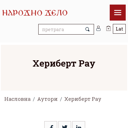
Хериберт Рау
Насловна
Аутори
Хериберт Рау