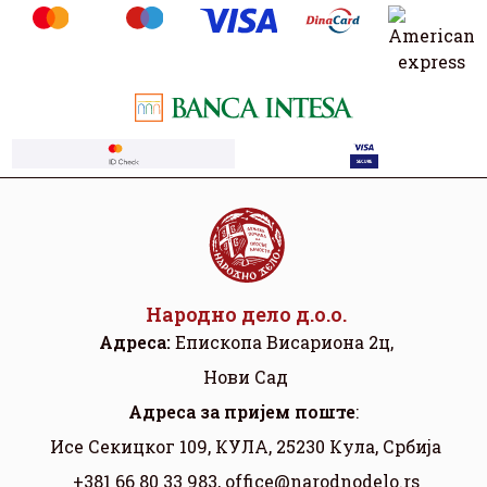
Народно дело д.о.о.
Адреса:
Eпископа Висариона 2ц,
Нови Сад
Aдреса за пријем поште
:
Исе Секицког 109, КУЛА, 25230 Кула, Србија
+381 66 80 33 983,
office@narodnodelo.rs