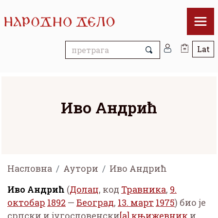
Иво Андрић
Насловна
Аутори
Иво Андрић
Иво Андрић
(
Долац
, код
Травника
,
9.
октобар
1892
—
Београд
,
13. март
1975
) био је
српски и југословенски
[а]
књижевник
и