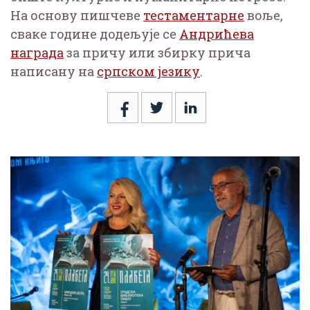
На основу пишчеве
тестаментарне
воље,
сваке године додељује се
Андрићева
награда
за причу или збирку прича
написану на
српском језику
.