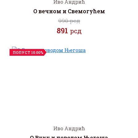
Иво Андрић
О вечном и Свемогућем
990 рсд
891
рсд
ПОПУСТ 10.00%
Иво Андрић
О Вуку и поводом Његоша