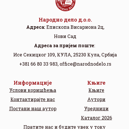
Народно дело д.о.о.
Адреса:
Eпископа Висариона 2ц,
Нови Сад
Aдреса за пријем поште
:
Исе Секицког 109, КУЛА, 25230 Кула, Србија
+381 66 80 33 983,
office@narodnodelo.rs
Информације
Књиге
Услови коришћења
Књиге
Контактирајте нас
Аутори
Постани наш аутор
Уредници
Каталог 2026
Пратите нас и будите увек у току