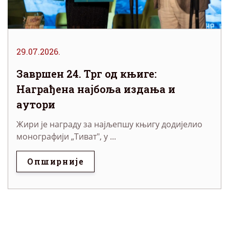
29.07.2026.
Завршен 24. Трг од књиге:
Награђена најбоља издања и
аутори
Жири је награду за најљепшу књигу додијелио
монографији „Тиват", у ...
Опширније