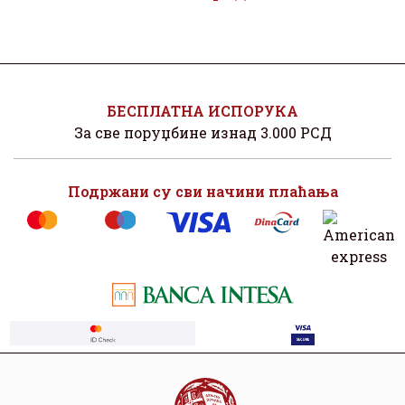
БЕСПЛАТНА ИСПОРУКА
За све поруџбине изнад 3.000 РСД
Подржани су сви начини плаћања