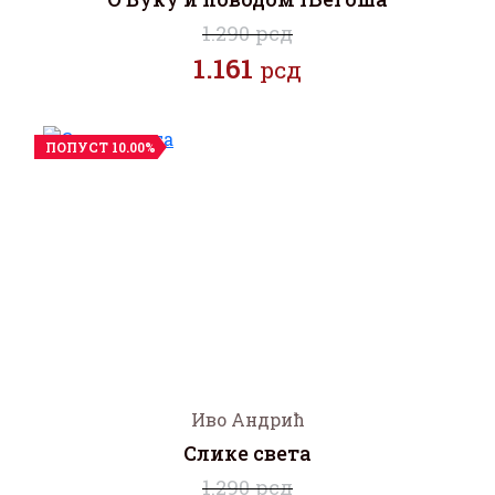
1.290 рсд
1.161
рсд
ПОПУСТ 10.00%
Иво Андрић
Слике света
1.290 рсд