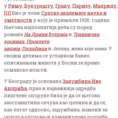
у
Риму
,
Букурешту
,
Грацу
,
Паризу
,
Мадриду
[11]
Био је члан
Српске академије наука и
уметности
у коју је примљен 1926. године.
Његова најпознатија дела су поред
романа
На Дрини ћуприја
и
Травничка
хроника
,
Проклета
авлија
,
Госпођица
и
Јелена, жена које нема
. У
својим делима се углавном бавио
описивањем живота у Босни за време
османске власти.
У Београду је основана
Задужбина Иве
Андрића
, прва и најважнија одредба
пишчеве опоруке била је да се његова
заоставштина сачува као целина и да се,
као легат односно, задужбина, намени за
опште културне и хуманитарне потребе.