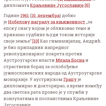
дипломата
Краљевине Југославије
.
[б]
Године
1961
.(
10. децембра
) добио
је
Нобелову награду за књижевност
„за
епску снагу којом је обликовао теме и
приказао судбине људи током историје
своје земље”.
[10]
Као гимназијалац, Андрић
је био припадник напредног
револуционарног покрета против
Аустроугарске власти
Млада Босна
и
страствени борац за ослобођење
јужнословенских народа од Аустроугарске
монархије. У аустријском
Грацу
је
дипломирао и докторирао, а време између
два светска рата провео је у служби у
конзулатима и посланствима Краљевине
Југославије