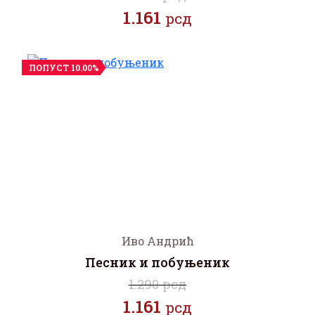
1.161
рсд
ПОПУСТ 10.00%
Иво Андрић
Песник и побуњеник
1.290 рсд
1.161
рсд