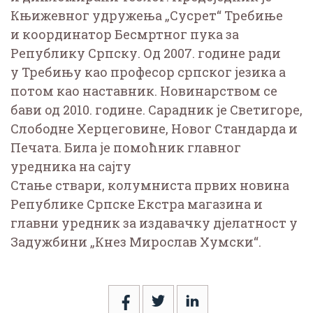
Књижевног удружења „Сусрет“ Требиње
и координатор Бесмртног пука за
Републику Српску. Од 2007. године ради
у Требињу као професор српског језика а
потом као наставник. Новинарством се
бави од 2010. године. Сарадник је Светигоре,
Слободне Херцеговине, Новог Стандарда и
Печата. Била је помоћник главног
уредника на сајту
Стање ствари, колумниста првих новина
Републике Српске Екстра магазина и
главни уредник за издавачку дјелатност у
Задужбини „Кнез Мирослав Хумски“.