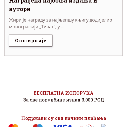
Награђена најбоља издања и
аутори
Жири је награду за најљепшу књигу додијелио
монографији „Тиват", у ...
Опширније
БЕСПЛАТНА ИСПОРУКА
За све поруџбине изнад 3.000 РСД
Подржани су сви начини плаћања