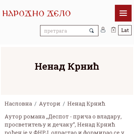
Ненад Крнић
Насловна
Аутори
Ненад Крнић
Аутор романа „Деспот - прича о владару,
просветитељу и дечаку”, Ненад Крнић
рођен је у ФНРЈ, одрастао и формирао се у