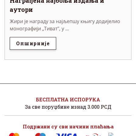
Награђена најбоља издања и
аутори
Жири је награду за најљепшу књигу додијелио
монографији „Тиват", у ...
Опширније
БЕСПЛАТНА ИСПОРУКА
За све поруџбине изнад 3.000 РСД
Подржани су сви начини плаћања