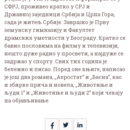
СФРЈ, проживео кратко у СРЈ и
Државној заједници Србија и Црна Гора,
сада је житељ Србије. Завршио је Прву
земунску гимназију и Факултет
драмских уметности у Београду. Кратко се
бавио пословима на филму и телевизији,
нешто дуже радио у просвети, а најдуже се
задржао у спорту. Свих тих година је
бележио и писао. Поред ове књиге, написао
је још два романа, „Аеростат” и „Басна”, као
и збирке прича и новела, „Животиње и
људи 1” и „Животиње и људи 2” који чекају
на објављивање.