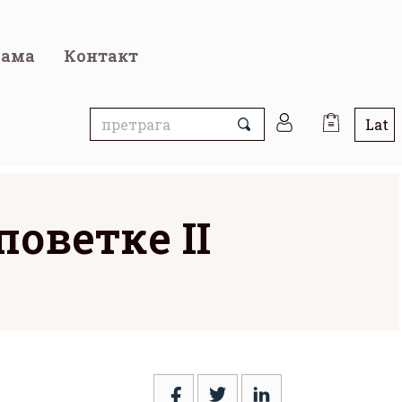
нама
Контакт
оветке II