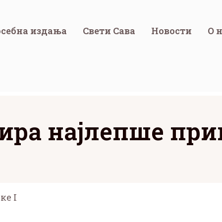
себна издања
Свети Сава
Новости
О 
ира најлепше прип
ке I