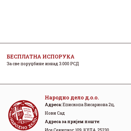
БЕСПЛАТНА ИСПОРУКА
За све поруџбине изнад 3.000 РСД
Народно дело д.о.о.
Адреса:
Eпископа Висариона 2ц,
Нови Сад
Aдреса за пријем поште
:
Исе Секицког 109, КУЛА, 25230