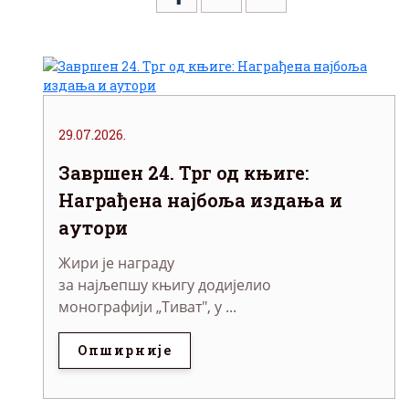
29.07.2026.
Завршен 24. Трг од књиге:
Награђена најбоља издања и
аутори
Жири је награду
за најљепшу књигу додијелио
монографији „Тиват", у ...
Опширније