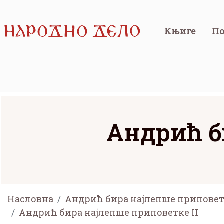
Књиге
По
Андрић б
Насловна
Андрић бира најлепше приповет
Андрић бира најлепше приповетке II