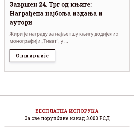
Завршен 24. Трг од књиге:
Награђена најбоља издања и
аутори
Жири је награду за најљепшу књигу додијелио
монографији „Тиват", у ...
Опширније
БЕСПЛАТНА ИСПОРУКА
За све поруџбине изнад 3.000 РСД