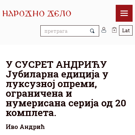
У СУСРЕТ АНДРИЋУ
Јубиларна едиција у
луксузној опреми,
ограничена и
нумерисана серија од 20
комплета.
Иво Андрић