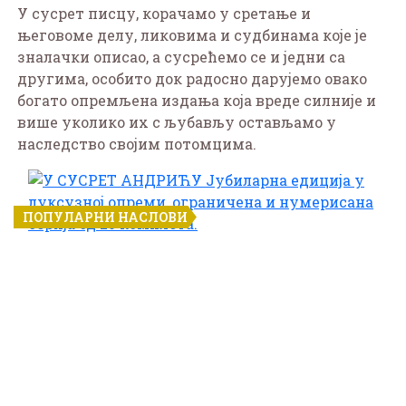
У сусрет писцу, корачамо у сретање и
његовоме делу, ликовима и судбинама које је
зналачки описао, а сусрећемо се и једни са
другима, особито док радосно дарујемо овако
богато опремљена издања која вреде силније и
више уколико их с љубављу остављамо у
наследство својим потомцима.
ПОПУЛАРНИ НАСЛОВИ