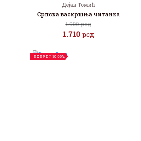
Дејан Томић
Српска васкршња читанка
1.900 рсд
1.710
рсд
ПОПУСТ 10.00%