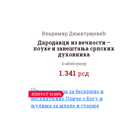
Владимир Димитријевић
Дародавци из вечности –
поуке и завештања српских
духовника
1.490 рсд
1.341
рсд
ПОПУСТ 10.00%