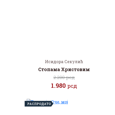
Исидора Секулић
Стопама Христовим
2.200 рсд
1.980
рсд
РАСПРОДАТО