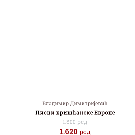
Владимир Димитријевић
Писци хришћанске Европе
1.800 рсд
1.620
рсд