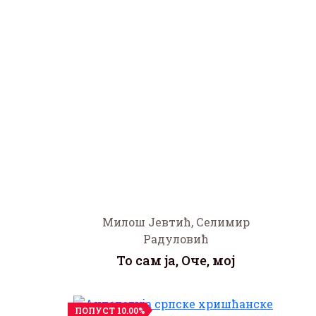
Милош Јевтић, Селимир
Радуловић
То сам ја, Оче, мој
ПОПУСТ 10.00%