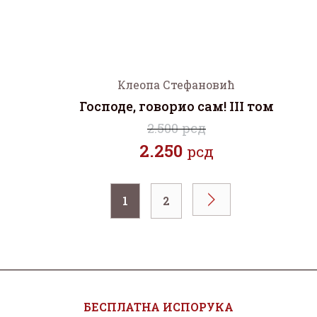
Клеопа Стефановић
Господе, говорио сам! III том
2.500 рсд
2.250
рсд
1
2
БЕСПЛАТНА ИСПОРУКА