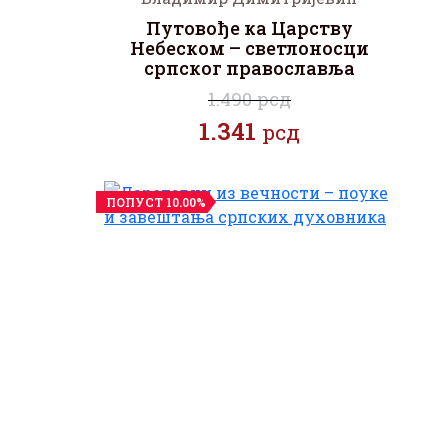
Путовође ка Царству
Небеском – светлоносци
српског православља
1.490 рсд
1.341
рсд
ПОПУСТ 10.00%