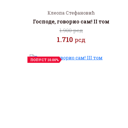
Клеопа Стефановић
Господе, говорио сам! II том
1.900 рсд
1.710
рсд
ПОПУСТ 10.00%