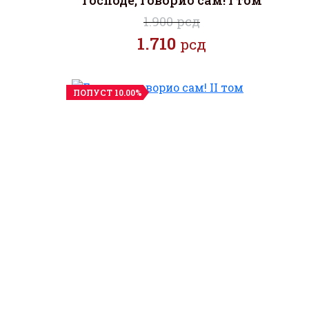
Господе, говорио сам! I том
1.900 рсд
1.710
рсд
ПОПУСТ 10.00%