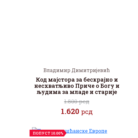
Владимир Димитријевић
Код мајстора за бескрајно и
несхватљиво Приче о Богу и
људима за младе и старије
1.800 рсд
1.620
рсд
ПОПУСТ 10.00%