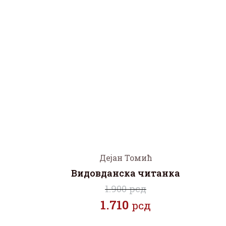
Дејан Томић
Видовданска читанка
1.900 рсд
1.710
рсд