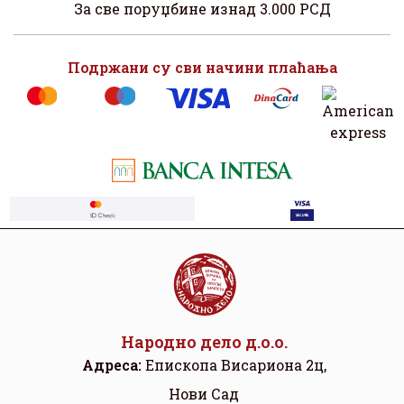
За све поруџбине изнад 3.000 РСД
Подржани су сви начини плаћања
Народно дело д.о.о.
Адреса:
Eпископа Висариона 2ц,
Нови Сад