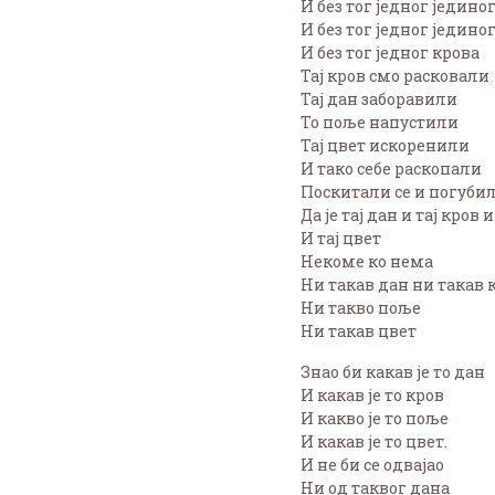
И без тог једног једино
И без тог једног једино
И без тог једног крова
Тај кров смо расковали
Тај дан заборавили
То поље напустили
Тај цвет искоренили
И тако себе раскопали
Поскитали се и погуби
Да је тај дан и тај кров 
И тај цвет
Некоме ко нема
Ни такав дан ни такав 
Ни такво поље
Ни такав цвет
Знао би какав је то дан
И какав је то кров
И какво је то поље
И какав је то цвет.
И не би се одвајао
Ни од таквог дана