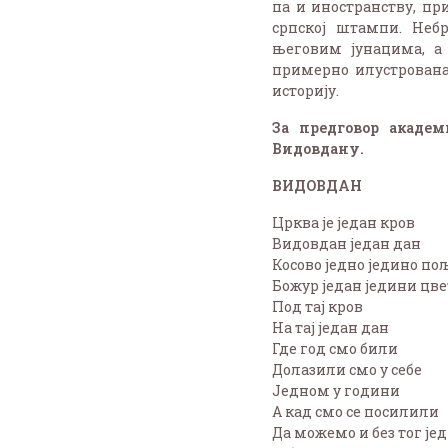
па и иностранству, пр
српској штампи. Небр
његовим јунацима, а
примерно илустрована
историју.
За предговор акаде
Видовдану.
ВИДОВДАН
Црква је један кров
Видовдан један дан
Косово једно једино по
Божур један једини цве
Под тај кров
На тај један дан
Где год смо били
Долазили смо у себе
Једном у години
А кад смо се посилили
Да можемо и без тог је