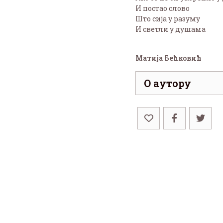
И постао слово
Што сија у разуму
И светли у душама
Матија Бећковић
О аутору