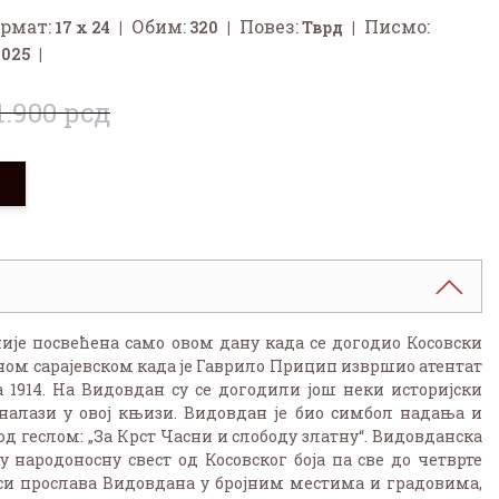
рмат:
Обим:
Повез:
Писмо:
17 x 24
320
Тврд
2025
1.900 рсд
у
ије посвећена само овом дану када се догодио Косовски
и оном сарајевском када је Гаврило Прицип извршио атентат
1914. На Видовдан су се догодили још неки историјски
 налази у овој књизи. Видовдан је био симбол надања и
од геслом: „За Крст Часни и слободу златну“. Видовданска
у народоносну свест од Косовског боја па све до четврте
си прослава Видовдана у бројним местима и градовима,