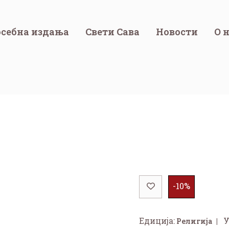
себна издања
Свети Сава
Новости
О 
-10%
Едиција:
У
Религија