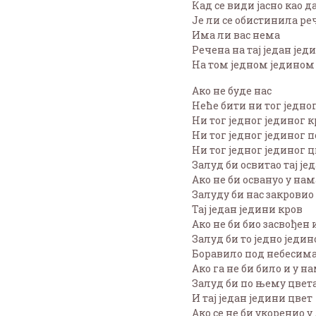
Кад се види јасно као д
Је ли се обистинила ре
Има ли вас нема
Речена на тај један јед
На том једном једином
Ако не буде нас
Неће бити ни тог једно
Ни тог једног јединог 
Ни тог једног јединог 
Ни тог једног јединог 
Залуд би освитао тај је
Ако не би освануо у нам
Залуду би нас закровио
Тај један једини кров
Ако не би био засвођен
Залуд би то једно једи
Боравило под небесим
Ако га не би било и у н
Залуд би по њему цвет
И тај један једини цвет
Ако се не би укоренио у