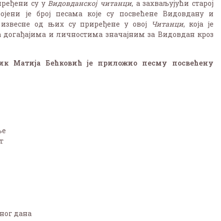
иређени су у
Видовданској читанци
, а захваљујући старој
ојени је број песама које су посвећене Видовдану и
 извесне од њих су приређене у овој
Читанци
, која је
 догађајима и личностима значајним за Видовдан кроз
мик Матија Бећковић је приложио песму посвећену
ље
т
дног дана