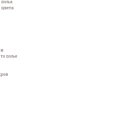
г поља
г цвета
ли
и то поље
кров