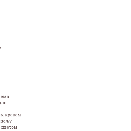
е
нема
дан
им кровом
 пољу
м цветом