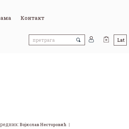
нама
Контакт
редник:
Војислав Несторовић